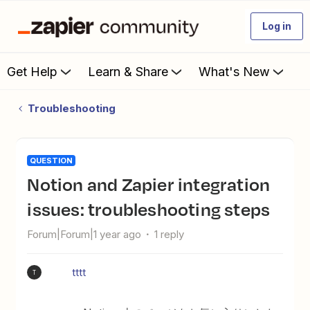
Log in
Get Help
Learn & Share
What's New
Troubleshooting
QUESTION
Notion and Zapier integration
issues: troubleshooting steps
Forum|Forum|1 year ago
1 reply
tttt
T